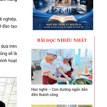
ề nghiệp,
ở đào tạo
BÀI ĐỌC NHIỀU NHẤT
 dựa trên
ũng sẽ là
rình hoạt
Học nghề – Con đường ngắn dẫn
đến thành công