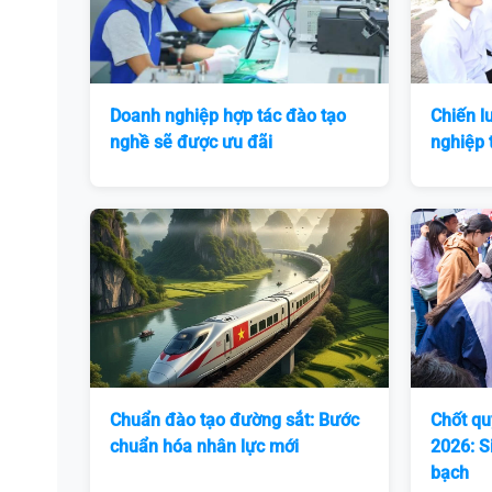
Doanh nghiệp hợp tác đào tạo
Chiến l
nghề sẽ được ưu đãi
nghiệp t
Chuẩn đào tạo đường sắt: Bước
Chốt qu
chuẩn hóa nhân lực mới
2026: S
bạch