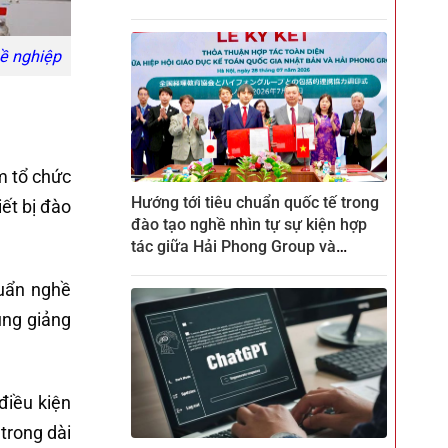
hề nghiệp
m tổ chức
Hướng tới tiêu chuẩn quốc tế trong
iết bị đào
đào tạo nghề nhìn tự sự kiện hợp
tác giữa Hải Phong Group và
ZENKEI tại CTECH
uẩn nghề
ung giảng
điều kiện
 trong dài