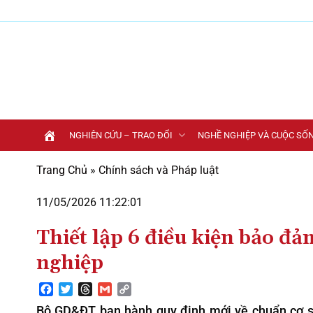
Bỏ
qua
nội
dung
NGHIÊN CỨU – TRAO ĐỔI
NGHỀ NGHIỆP VÀ CUỘC SỐ
Trang Chủ
»
Chính sách và Pháp luật
11/05/2026 11:22:01
Thiết lập 6 điều kiện bảo đả
nghiệp
Facebook
Twitter
Threads
Gmail
Copy
Link
Bộ GD&ĐT ban hành quy định mới về chuẩn cơ sở