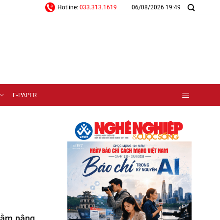
06/08/2026 19:49
Hotline:
033.313.1619
E-PAPER
nhằm nâng