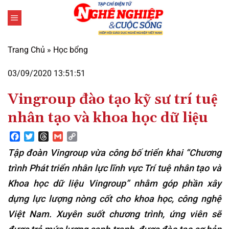
Bỏ
qua
nội
dung
Trang Chủ
»
Học bổng
03/09/2020 13:51:51
Vingroup đào tạo kỹ sư trí tuệ
nhân tạo và khoa học dữ liệu
Facebook
Twitter
Threads
Gmail
Copy
Link
Tập đoàn Vingroup vừa công bố triển khai “Chương
trình Phát triển nhân lực lĩnh vực Trí tuệ nhân tạo và
Khoa học dữ liệu Vingroup” nhằm góp phần xây
dựng lực lượng nòng cốt cho khoa học, công nghệ
Việt Nam. Xuyên suốt chương trình, ứng viên sẽ