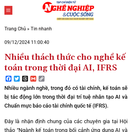
Bỏ
qua
nội
dung
Trang Chủ
»
Tin nhanh
09/12/2024 11:00:40
Nhiều thách thức cho nghề kế
toán trong thời đại AI, IFRS
Facebook
Twitter
Threads
Gmail
Copy
Link
Nhiều ngành nghề, trong đó có tài chính, kế toán sẽ
bị tác động lớn trong thời đại trí tuệ nhân tạo AI và
Chuẩn mực báo cáo tài chính quốc tế (IFRS).
Đây là nhận định chung của các chuyên gia tại Hội
thảo “Ngành kế toán trong bối cảnh ứng dụng AI và