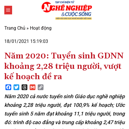
Bỏ
qua
nội
dung
Trang Chủ
»
Hoạt động
18/01/2021 15:19:03
Năm 2020: Tuyển sinh GDNN
khoảng 2,28 triệu người, vượt
kế hoạch đề ra
Facebook
Twitter
Threads
Gmail
Copy
Link
Năm 2020 cả nước tuyển sinh Giáo dục nghề nghiệp
khoảng 2,28 triệu người, đạt 100,9% kế hoạch; Ước
tuyển sinh 5 năm đạt khoảng 11,1 triệu người, trong
đó: trình độ cao đẳng và trung cấp khoảng 2,47 triệu