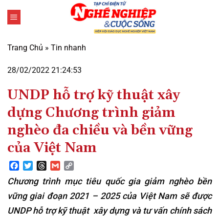
Bỏ
qua
nội
dung
Trang Chủ
»
Tin nhanh
28/02/2022 21:24:53
UNDP hỗ trợ kỹ thuật xây
dựng Chương trình giảm
nghèo đa chiều và bền vững
của Việt Nam
Facebook
Twitter
Threads
Gmail
Copy
Link
Chương trình mục tiêu quốc gia giảm nghèo bền
vững giai đoạn 2021 – 2025 của Việt Nam sẽ được
UNDP hỗ trợ kỹ thuật xây dựng và tư vấn chính sách