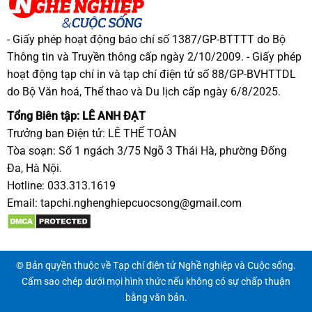
- Giấy phép hoạt động báo chí số 1387/GP-BTTTT do Bộ
Thông tin và Truyền thông cấp ngày 2/10/2009. - Giấy phép
hoạt động tạp chí in và tạp chí điện tử số 88/GP-BVHTTDL
do Bộ Văn hoá, Thể thao và Du lịch cấp ngày 6/8/2025.
Tổng Biên tập: LÊ ANH ĐẠT
Trưởng ban Điện tử: LÊ THẾ TOÀN
Tòa soạn: Số 1 ngách 3/75 Ngõ 3 Thái Hà, phường Đống
Đa, Hà Nội.
Hotline: 033.313.1619
Email:
tapchi.nghenghiepcuocsong@gmail.com
© Bản quyền thuộc về Tạp chí điện tử Nghề nghiệp và Cuộc sống.
Cấm sao chép dưới mọi hình thức nếu không có sự chấp thuận
bằng văn bản.