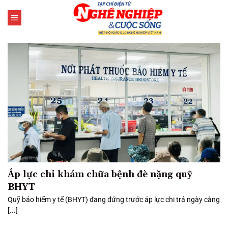
Bỏ
qua
nội
dung
Áp lực chi khám chữa bệnh đè nặng quỹ
BHYT
Quỹ bảo hiểm y tế (BHYT) đang đứng trước áp lực chi trả ngày càng
[...]