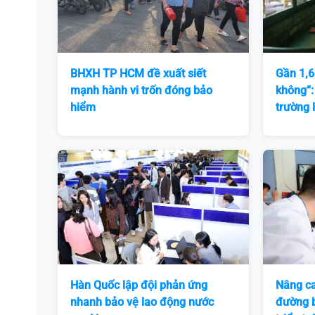
BHXH TP HCM đề xuất siết
Gần 1,6
mạnh hành vi trốn đóng bảo
không”:
hiểm
trường 
Hàn Quốc lập đội phản ứng
Nâng ca
nhanh bảo vệ lao động nước
đường 