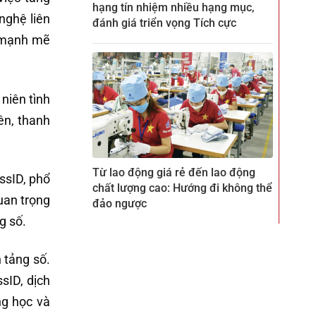
hạng tín nhiệm nhiều hạng mục,
 nghệ liên
đánh giá triển vọng Tích cực
ố mạnh mẽ
niên tình
ên, thanh
Từ lao động giá rẻ đến lao động
ssID, phổ
chất lượng cao: Hướng đi không thể
uan trọng
đảo ngược
g số.
 tảng số.
sID, dịch
ng học và