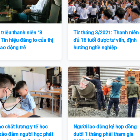
 triệu thanh niên “3
Từ tháng 3/2021: Thanh niên
 Tín hiệu đáng lo của thị
đủ 16 tuổi được tư vấn, định
lao động trẻ
hướng nghề nghiệp
o chất lượng y tế học
Người lao động ký hợp đồng
bảo đảm người học phát
dưới 1 tháng phải tham gia