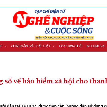
NG
CHÍNH SÁCH VÀ PHÁP LUẬT
HOẠT ĐỘNG HỘI
MULTIMEDIA
số về bảo hiểm xã hội cho than
người dân tại TP.HCM được tiếp cận, hướng dẫn sử dụng c