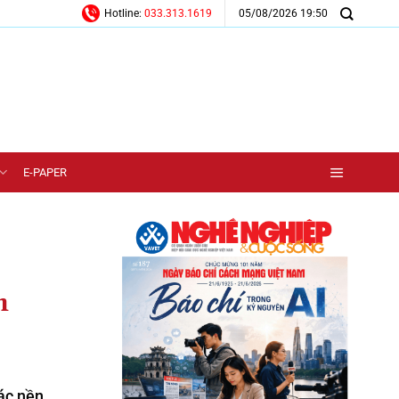
05/08/2026 19:50
Hotline:
033.313.1619
E-PAPER
h
ác nền