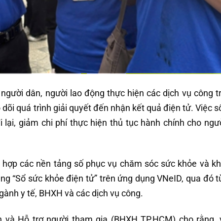
gười dân, người lao động thực hiện các dịch vụ công t
 dõi quá trình giải quyết đến nhận kết quả điện tử. Việc 
i lại, giảm chi phí thực hiện thủ tục hành chính cho ngư
ch hợp các nền tảng số phục vụ chăm sóc sức khỏe và 
ng “Sổ sức khỏe điện tử” trên ứng dụng VNeID, qua đó 
 ngành y tế, BHXH và các dịch vụ công.
 và Hỗ trợ người tham gia (BHXH TP.HCM) cho rằng, v