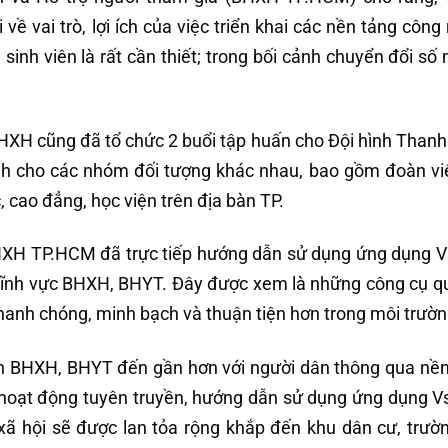
về vai trò, lợi ích của việc triển khai các nền tảng công
sinh viên là rất cần thiết; trong bối cảnh chuyển đổi s
HXH cũng đã tổ chức 2 buổi tập huấn cho Đội hình Thanh 
h cho các nhóm đối tượng khác nhau, bao gồm đoàn vi
, cao đẳng, học viện trên địa bàn TP.
HXH TP.HCM đã trực tiếp hướng dẫn sử dụng ứng dụng V
ng lĩnh vực BHXH, BHYT. Đây được xem là những công cụ q
nhanh chóng, minh bạch và thuận tiện hơn trong môi trườn
h BHXH, BHYT đến gần hơn với người dân thông qua nền
 hoạt động tuyên truyền, hướng dẫn sử dụng ứng dụng Vs
 xã hội sẽ được lan tỏa rộng khắp đến khu dân cư, trườ