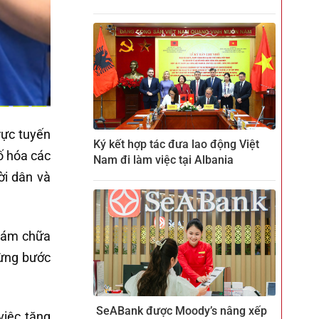
rực tuyến
Ký kết hợp tác đưa lao động Việt
số hóa các
Nam đi làm việc tại Albania
ời dân và
khám chữa
từng bước
SeABank được Moody’s nâng xếp
iệc tăng