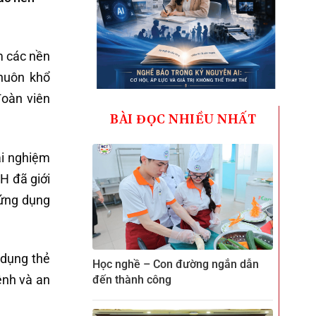
m các nền
huôn khổ
đoàn viên
BÀI ĐỌC NHIỀU NHẤT
ải nghiệm
H đã giới
g ứng dụng
 dụng thẻ
Học nghề – Con đường ngắn dẫn
ệnh và an
đến thành công