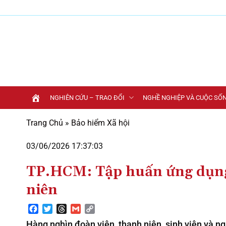
Bỏ
qua
nội
dung
NGHIÊN CỨU – TRAO ĐỔI
NGHỀ NGHIỆP VÀ CUỘC SỐ
Trang Chủ
»
Bảo hiểm Xã hội
03/06/2026 17:37:03
TP.HCM: Tập huấn ứng dụng 
niên
Facebook
Twitter
Threads
Gmail
Copy
Link
Hàng nghìn đoàn viên, thanh niên, sinh viên và 