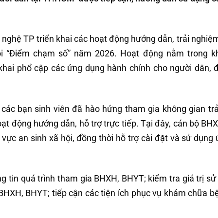
ghệ TP triển khai các hoạt động hướng dẫn, trải nghiệ
hội “Điểm chạm số” năm 2026. Hoạt động nằm trong k
 khai phổ cập các ứng dụng hành chính cho người dân, 
à các bạn sinh viên đã hào hứng tham gia không gian tr
t động hướng dẫn, hỗ trợ trực tiếp. Tại đây, cán bộ BHX
nh vực an sinh xã hội, đồng thời hỗ trợ cài đặt và sử dụn
g tin quá trình tham gia BHXH, BHYT; kiểm tra giá trị sử
BHXH, BHYT; tiếp cận các tiện ích phục vụ khám chữa b