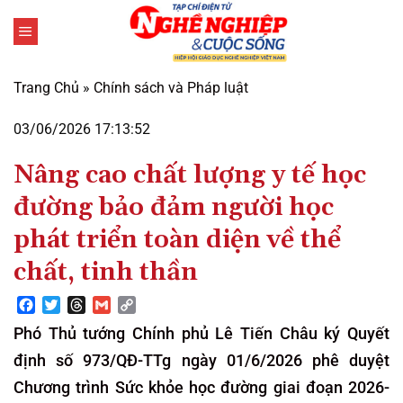
Bỏ
qua
nội
dung
Trang Chủ
»
Chính sách và Pháp luật
03/06/2026 17:13:52
Nâng cao chất lượng y tế học
đường bảo đảm người học
phát triển toàn diện về thể
chất, tinh thần
Facebook
Twitter
Threads
Gmail
Copy
Link
Phó Thủ tướng Chính phủ Lê Tiến Châu ký Quyết
định số 973/QĐ-TTg ngày 01/6/2026 phê duyệt
Chương trình Sức khỏe học đường giai đoạn 2026-