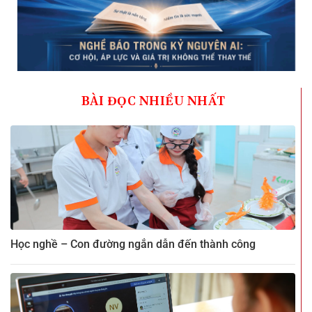
BÀI ĐỌC NHIỀU NHẤT
Học nghề – Con đường ngắn dẫn đến thành công