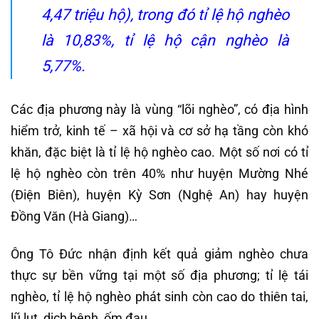
4,47 triệu hộ), trong đó tỉ lệ hộ nghèo
là 10,83%, tỉ lệ hộ cận nghèo là
5,77%.
Các địa phương này là vùng “lõi nghèo”, có địa hình
hiểm trở, kinh tế – xã hội và cơ sở hạ tầng còn khó
khăn, đặc biệt là tỉ lệ hộ nghèo cao. Một số nơi có tỉ
lệ hộ nghèo còn trên 40% như huyện Mường Nhé
(Điện Biên), huyện Kỳ Sơn (Nghệ An) hay huyện
Đồng Văn (Hà Giang)…
Ông Tô Đức nhận định kết quả giảm nghèo chưa
thực sự bền vững tại một số địa phương; tỉ lệ tái
nghèo, tỉ lệ hộ nghèo phát sinh còn cao do thiên tai,
lũ lụt, dịch bệnh, ốm đau.