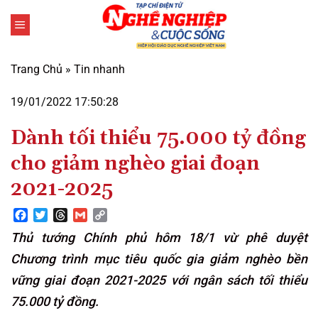
Bỏ
qua
nội
dung
Trang Chủ
»
Tin nhanh
19/01/2022 17:50:28
Dành tối thiểu 75.000 tỷ đồng
cho giảm nghèo giai đoạn
2021-2025
Facebook
Twitter
Threads
Gmail
Copy
Link
Thủ tướng Chính phủ hôm 18/1 vừ phê duyệt
Chương trình mục tiêu quốc gia giảm nghèo bền
vững giai đoạn 2021-2025 với ngân sách tối thiểu
75.000 tỷ đồng.