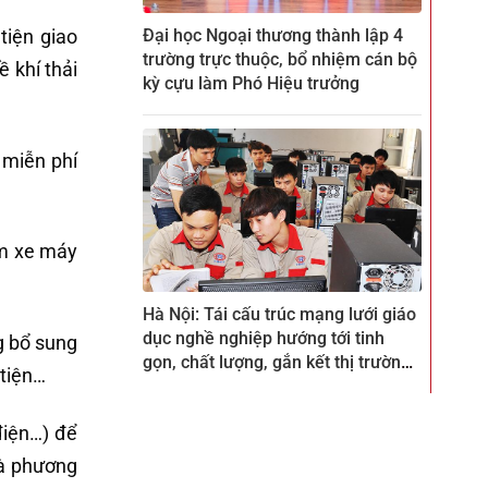
Đại học Ngoại thương thành lập 4
tiện giao
trường trực thuộc, bổ nhiệm cán bộ
 khí thải
kỳ cựu làm Phó Hiệu trưởng
 miễn phí
ấm xe máy
Hà Nội: Tái cấu trúc mạng lưới giáo
dục nghề nghiệp hướng tới tinh
g bổ sung
gọn, chất lượng, gắn kết thị trường
 tiện…
lao động
điện…) để
mà phương