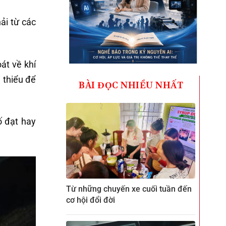
ải từ các
át về khí
i thiểu để
BÀI ĐỌC NHIỀU NHẤT
ố đạt hay
Từ những chuyến xe cuối tuần đến
cơ hội đổi đời