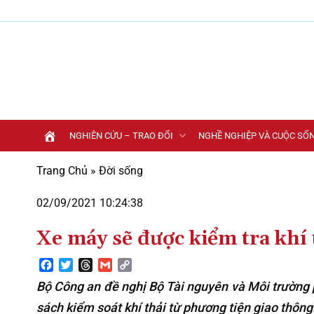
Bỏ
qua
nội
dung
NGHIÊN CỨU – TRAO ĐỔI
NGHỀ NGHIỆP VÀ CUỘC SỐ
Trang Chủ
»
Đời sống
02/09/2021 10:24:38
Xe máy sẽ được kiểm tra khí 
Facebook
Twitter
Threads
Gmail
Copy
Link
Bộ Công an đề nghị Bộ Tài nguyên và Môi trường 
sách kiểm soát khí thải từ phương tiện giao thông