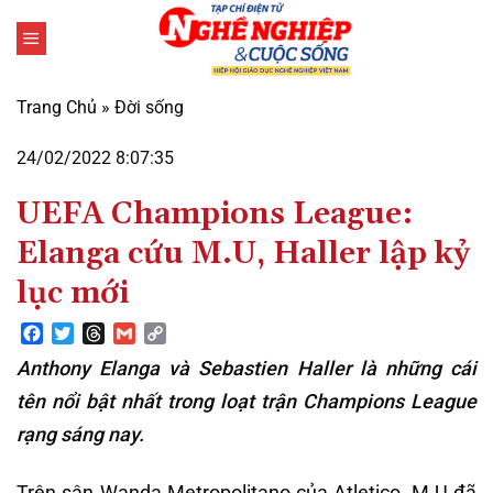
Bỏ
qua
nội
dung
Trang Chủ
»
Đời sống
24/02/2022 8:07:35
UEFA Champions League:
Elanga cứu M.U, Haller lập kỷ
lục mới
Facebook
Twitter
Threads
Gmail
Copy
Link
Anthony Elanga và Sebastien Haller là những cái
tên nổi bật nhất trong loạt trận Champions League
rạng sáng nay.
Trên sân Wanda Metropolitano của Atletico, M.U đã