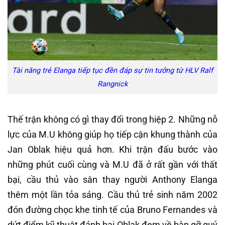
Tài năng trẻ Elanga tiếp tục đền đáp sự tin tưởng từ HLV Ralf
Rangnick
Thế trận không có gì thay đổi trong hiệp 2. Những nỗ
lực của M.U không giúp họ tiếp cận khung thành của
Jan Oblak hiệu quả hơn. Khi trận đấu bước vào
những phút cuối cùng và M.U đã ở rất gần với thất
bại, cầu thủ vào sân thay người Anthony Elanga
thêm một lần tỏa sáng. Cầu thủ trẻ sinh năm 2002
đón đường chọc khe tinh tế của Bruno Fernandes và
dứt điểm kỹ thuật đánh bại Oblak đem về bàn gỡ quý