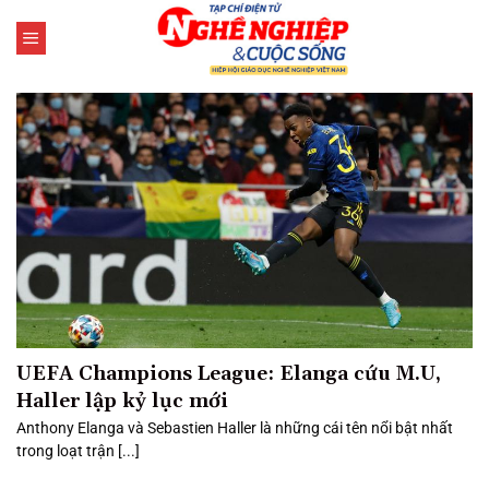
Bỏ
qua
nội
dung
UEFA Champions League: Elanga cứu M.U,
Haller lập kỷ lục mới
Anthony Elanga và Sebastien Haller là những cái tên nổi bật nhất
trong loạt trận [...]