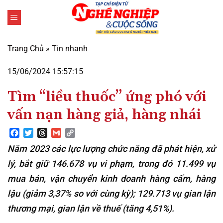
Bỏ
qua
nội
dung
Trang Chủ
»
Tin nhanh
15/06/2024 15:57:15
Tìm “liều thuốc” ứng phó với
vấn nạn hàng giả, hàng nhái
Facebook
Twitter
Threads
Gmail
Copy
Link
Năm 2023 các lực lượng chức năng đã phát hiện, xử
lý, bắt giữ 146.678 vụ vi phạm, trong đó 11.499 vụ
mua bán, vận chuyển kinh doanh hàng cấm, hàng
lậu (giảm 3,37% so với cùng kỳ); 129.713 vụ gian lận
thương mại, gian lận về thuế (tăng 4,51%).