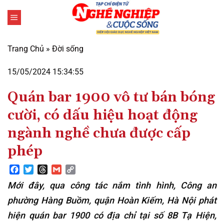
Bỏ
qua
nội
dung
Trang Chủ
»
Đời sống
15/05/2024 15:34:55
Quán bar 1900 vô tư bán bóng
cười, có dấu hiệu hoạt động
ngành nghề chưa được cấp
phép
Facebook
Twitter
Threads
Gmail
Copy
Link
Mới đây, qua công tác nắm tình hình, Công an
phường Hàng Buồm, quận Hoàn Kiếm, Hà Nội phát
hiện quán bar 1900 có địa chỉ tại số 8B Tạ Hiện,