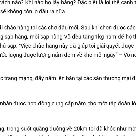
ách nào? Khi nào họ lấy hàng? Đặc biệt là lợi thế cạnh 
 sẽ không còn lo đầu ra nữa.
đi chào hàng tại các chợ đầu mối. Sau khi chọn được cá
ừng sạp hàng, mỗi sạp hàng Võ đều tặng 1kg nấm để họ 
chủ sạp. “Việc chào hàng này đã giúp tôi giải quyết được 
là ước lượng được lượng nấm đem về kho mỗi ngày” – Võ nó
các trang mạng, đẩy nấm lên bán tại các sàn thương mại đi
 nhận được hợp đồng cung cấp nấm cho một tập đoàn lớ
rằng, trong suốt quãng đường về 20km tôi đã khóc như một