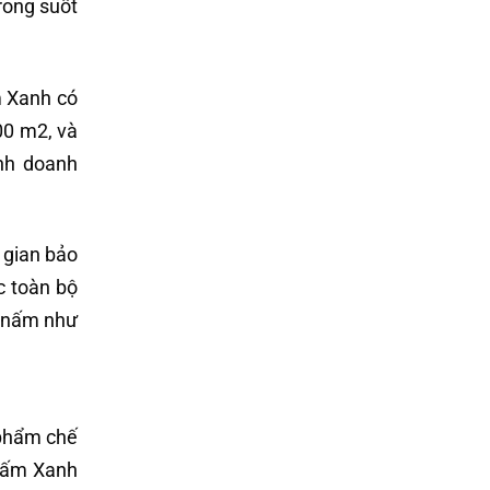
rong suốt
m Xanh có
00 m2, và
inh doanh
 gian bảo
c toàn bộ
ừ nấm như
 phẩm chế
 Nấm Xanh