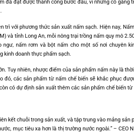
óm đã đạt được thành công bước đầu, vì những cố gắng t
.
ên trì với phương thức sản xuất nấm sạch. Hiện nay, Nấ
M) và tỉnh Long An, mỗi nông trại trồng nấm quy mô 2.5
ào ngư, nấm rơm và bột nấm cho một số nơi chuyên k
ng kinh doanh thực phẩm sạch.
ớn. Tuy nhiên, nhược điểm của sản phẩm nấm này là thời
Do đó, các sản phẩm từ nấm chế biến sẽ khắc phục đượ
 còn có dự định sản xuất thêm các sản phẩm chế biến t
 liên kết chuỗi trong sản xuất, và tập trung vào mảng sản
 nước, mục tiêu xa hơn là thị trường nước ngoài.” – CEO