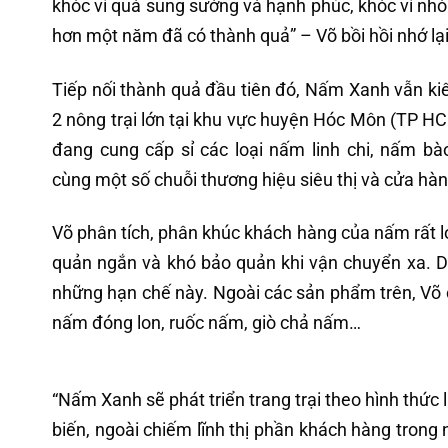
khóc vì quá sung sướng và hạnh phúc, khóc vì nh
hơn một năm đã có thành quả” – Võ bồi hồi nhớ lại
Tiếp nối thành quả đầu tiên đó, Nấm Xanh vẫn ki
2 nông trại lớn tại khu vực huyện Hóc Môn (TP HC
đang cung cấp sỉ các loại nấm linh chi, nấm b
cùng một số chuỗi thương hiệu siêu thị và cửa hà
Võ phân tích, phân khúc khách hàng của nấm rất l
quản ngắn và khó bảo quản khi vận chuyển xa. 
những hạn chế này. Ngoài các sản phẩm trên, Võ
nấm đóng lon, ruốc nấm, giò chả nấm…
“Nấm Xanh sẽ phát triển trang trại theo hình thức
biến, ngoài chiếm lĩnh thị phần khách hàng trong