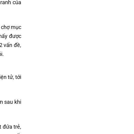
tranh của
c chợ mục
thấy được
2 vấn đề,
i.
ện tử, tới
n sau khi
 đứa trẻ,