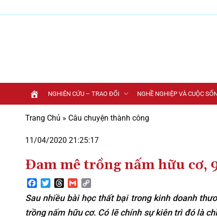
Bỏ
qua
nội
dung
NGHIÊN CỨU – TRAO ĐỔI
NGHỀ NGHIỆP VÀ CUỘC SỐ
Trang Chủ
»
Câu chuyện thành công
11/04/2020 21:25:17
Đam mê trồng nấm hữu cơ, 
Facebook
Twitter
Threads
Gmail
Copy
Link
Sau nhiều bài học thất bại trong kinh doanh thư
trồng nấm hữu cơ. Có lẽ chính sự kiên trì đó là 