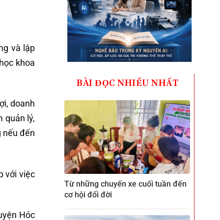
ng và lập
 học khoa
BÀI ĐỌC NHIỀU NHẤT
ợi, doanh
 quản lý,
ng nếu đến
 với việc
Từ những chuyến xe cuối tuần đến
cơ hội đổi đời
huyện Hóc