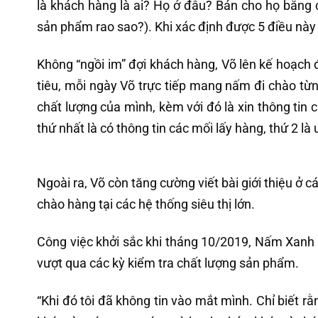
là khách hàng là ai? Họ ở đâu? Bán cho họ bằng c
sản phẩm rao sao?). Khi xác định được 5 điều này
Không “ngồi im” đợi khách hàng, Võ lên kế hoạch 
tiêu, mỗi ngày Võ trực tiếp mang nấm đi chào t
chất lượng của mình, kèm với đó là xin thông tin 
thứ nhất là có thông tin các mối lấy hàng, thứ 2 
Ngoài ra, Võ còn tăng cường viết bài giới thiệu ở 
chào hàng tại các hệ thống siêu thị lớn.
Công việc khởi sắc khi tháng 10/2019, Nấm Xanh
vượt qua các kỳ kiểm tra chất lượng sản phẩm.
“Khi đó tôi đã không tin vào mắt mình. Chỉ biết 