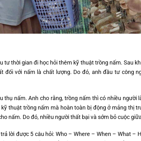
 tư thời gian đi học hỏi thêm kỹ thuật trồng nấm. Sau kh
ất đối với nấm là chất lượng. Do đó, anh đầu tư công n
iêu thụ nấm. Anh cho rằng, trồng nấm thì có nhiều người 
o kỹ thuật trồng nấm mà hoàn toàn bị động ở mảng thị tr
g cho nấm. Do đó, nhiều người thất bại và sớm bỏ cuộc giữ
i trả lời được 5 câu hỏi: Who – Where – When – What – 