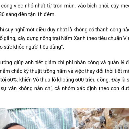
ông việc nhỏ nhất từ trộn mùn, vào bịch phôi, cấy meo
h30 sáng đến tận 1h đêm.
chỉ suy nghĩ một điều duy nhất là không có thành công nà
cố gắng, xây dựng nông trại Nấm Xanh theo tiêu chuẩn V
o sức khỏe người tiêu dùng”.
xưởng giúp anh tiết giảm chi phí nhân công và quản lý 
ắm chắc kỹ thuật trồng nấm và việc thay đổi thời tiết mô
 60%, khiến Võ thua lỗ khoảng 600 triệu đồng. Đây là s
 sự vẫn không nản chí, cả nhóm xác định theo con đ