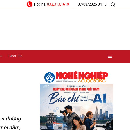
07/08/2026 04:10
Hotline:
033.313.1619
E-PAPER
con đường
 mỗi năm,