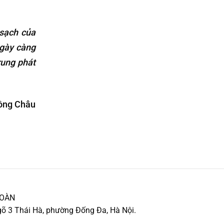
 sạch của
ngày càng
rung phát
ồng Châu
TOÀN
õ 3 Thái Hà, phường Đống Đa, Hà Nội.