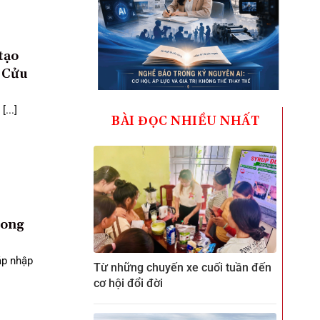
tạo
 Cửu
...]
BÀI ĐỌC NHIỀU NHẤT
Long
áp nhập
Từ những chuyến xe cuối tuần đến
cơ hội đổi đời