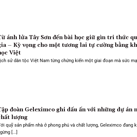
Từ ánh lửa Tây Sơn đến bài học giữ gìn tri thức q
gia – Kỳ vọng cho một tương lai tự cường bằng k
học Việt
ịch sử dân tộc Việt Nam từng chứng kiến một giai đoạn mà sức mạnh
Tập đoàn Geleximco ghi dấu ấn với những dự án 
chất lượng
ới quỹ sản phẩm nhà ở phong phú và chất lượng, Geleximco đang 
gừng [...]