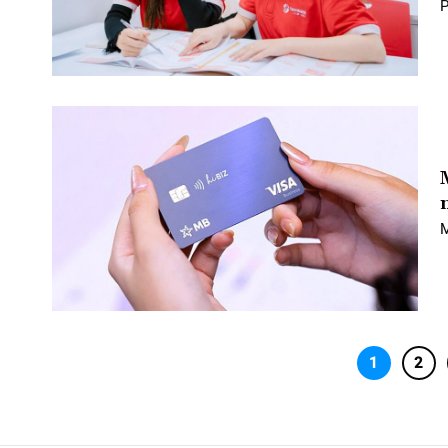
P
M
1
2