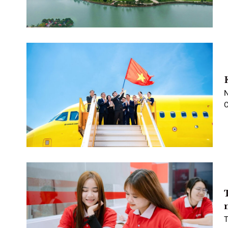
N
C
T