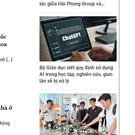
tác giữa Hải Phong Group và
ZENKEI tại CTECH
uốc
hoa
 [...]
Bộ Giáo dục siết quy định sử dụng
AI trong học tập, nghiên cứu, gian
lận sẽ bị xử lý
nhà ở
không