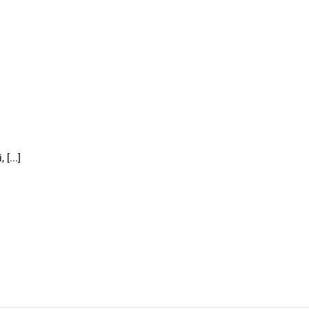
[...]