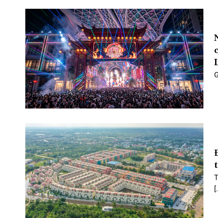
G
T
[.