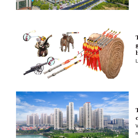
L
V
n