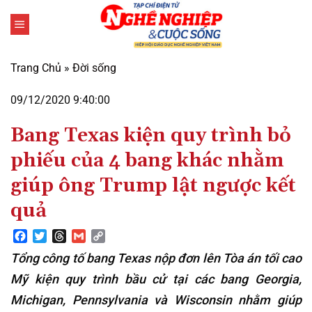
Bỏ
qua
nội
dung
Trang Chủ
»
Đời sống
09/12/2020 9:40:00
Bang Texas kiện quy trình bỏ
phiếu của 4 bang khác nhằm
giúp ông Trump lật ngược kết
quả
Facebook
Twitter
Threads
Gmail
Copy
Link
Tổng công tố bang Texas nộp đơn lên Tòa án tối cao
Mỹ kiện quy trình bầu cử tại các bang Georgia,
Michigan, Pennsylvania và Wisconsin nhằm giúp