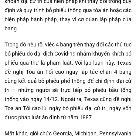
khoản đại cử tri của hiến pháp khi thay đổi trong quy
định và quy trình bỏ phiếu thông qua tòa án hoặc các
biện pháp hành pháp, thay vì cơ quan lập pháp của
bang.
Trong đó nêu rõ, việc 4 bang trên thay đổi các thủ tục
bỏ phiếu do đại dịch Covid-19 nhằm khuyến khích bỏ
phiếu qua thư là phạm luật. Với lập luận này, Texas
đề nghị Tòa án Tối cao ngay lập tức chặn 4 bang
dùng kết quả bỏ phiếu phổ thông để chỉ định đại cử
tri – những người sẽ trực tiếp bỏ phiếu bầu tổng
thống vào ngày 14/12. Ngoài ra, Texas cũng đề nghị
Tòa án Tối cao lùi ngày bỏ phiếu đại cử tri, ngày vốn
được pháp luật ấn định từ năm 1887.
Mặt khác, giới chức Georgia, Michigan, Pennsylvania