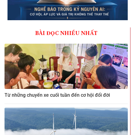
BÀI ĐỌC NHIỀU NHẤT
Từ những chuyến xe cuối tuần đến cơ hội đổi đời