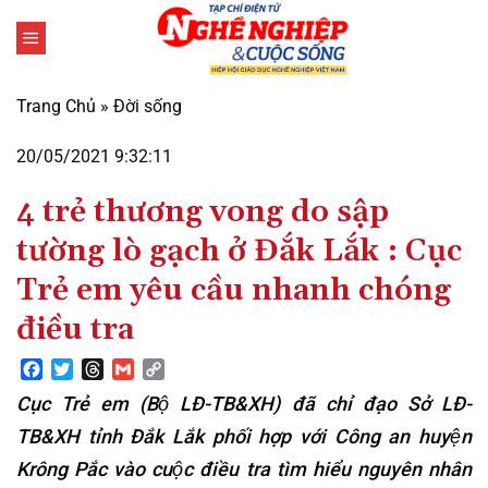
Bỏ
qua
nội
dung
Trang Chủ
»
Đời sống
20/05/2021 9:32:11
4 trẻ thương vong do sập
tường lò gạch ở Đắk Lắk : Cục
Trẻ em yêu cầu nhanh chóng
điều tra
Facebook
Twitter
Threads
Gmail
Copy
Link
Cục Trẻ em (Bộ LĐ-TB&XH) đã chỉ đạo Sở LĐ-
TB&XH tỉnh Đắk Lắk phối hợp với Công an huyện
Krông Pắc vào cuộc điều tra tìm hiểu nguyên nhân