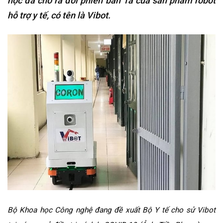
học đã cho ra đời phiên bản 1a của sản phẩm robot
hỗ trợ y tế, có tên là Vibot.
Bộ Khoa học Công nghệ đang đề xuất Bộ Y tế cho sử Vibot