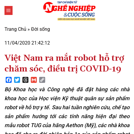
Bỏ
qua
nội
dung
Trang Chủ
»
Đời sống
11/04/2020 21:42:12
Việt Nam ra mắt robot hỗ trợ
chăm sóc, điều trị COVID-19
Facebook
Twitter
Threads
Gmail
Copy
Link
Bộ Khoa học và Công nghệ đã đặt hàng các nhà
khoa học của Học viện Kỹ thuật quân sự sản phẩm
robot về hỗ trợ y tế. Sau hai tuần nghiên cứu, chế tạo
sản phẩm hướng tới các tính năng hiện đại theo
mẫu robot TUG của hãng Aethon (Mỹ), các nhà khoa