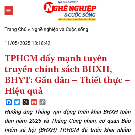
Bỏ
qua
nội
dung
Trang Chủ
»
Nghề nghiệp và Cuộc sống
11/05/2025 13:18:42
TPHCM đẩy mạnh tuyên
truyền chính sách BHXH,
BHYT: Gần dân – Thiết thực –
Hiệu quả
Facebook
Twitter
Threads
Gmail
Copy
Link
Hưởng ứng Tháng vận động triển khai BHXH toàn
dân năm 2025 và Tháng Công nhân, cơ quan Bảo
hiểm xã hội (BHXH) TP.HCM đã triển khai nhiều