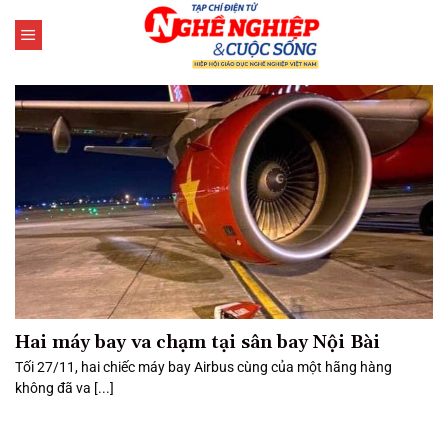
Bỏ
qua
nội
dung
Hai máy bay va chạm tại sân bay Nội Bài
Tối 27/11, hai chiếc máy bay Airbus cùng của một hãng hàng
không đã va [...]