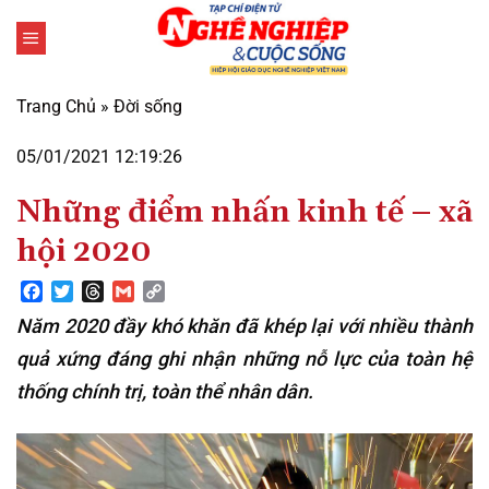
Bỏ
qua
nội
dung
Trang Chủ
»
Đời sống
05/01/2021 12:19:26
Những điểm nhấn kinh tế – xã
hội 2020
Facebook
Twitter
Threads
Gmail
Copy
Link
Năm 2020 đầy khó khăn đã khép lại với nhiều thành
quả xứng đáng ghi nhận những nỗ lực của toàn hệ
thống chính trị, toàn thể nhân dân.