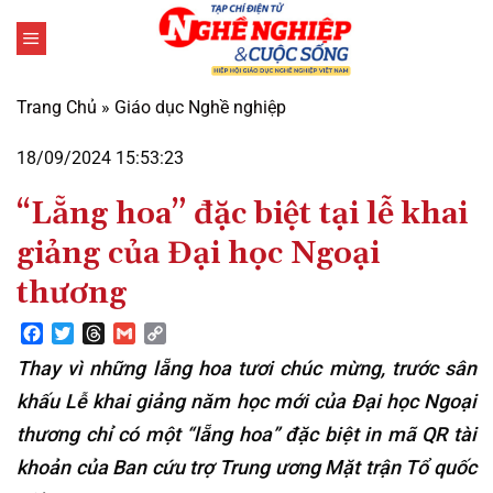
Bỏ
qua
nội
dung
Trang Chủ
»
Giáo dục Nghề nghiệp
18/09/2024 15:53:23
“Lẵng hoa” đặc biệt tại lễ khai
giảng của Đại học Ngoại
thương
Facebook
Twitter
Threads
Gmail
Copy
Link
Thay vì những lẵng hoa tươi chúc mừng, trước sân
khấu Lễ khai giảng năm học mới của Đại học Ngoại
thương chỉ có một “lẵng hoa” đặc biệt in mã QR tài
khoản của Ban cứu trợ Trung ương Mặt trận Tổ quốc