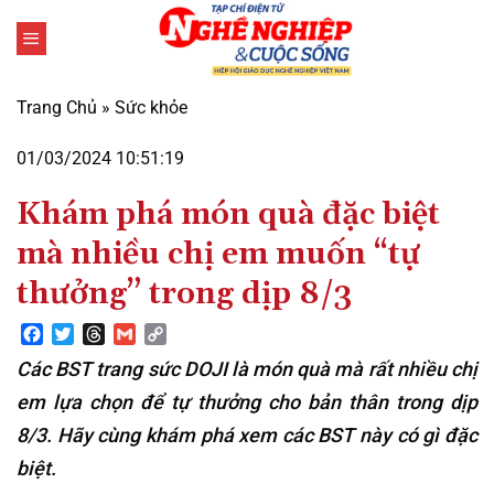
Bỏ
qua
nội
dung
Trang Chủ
»
Sức khỏe
01/03/2024 10:51:19
Khám phá món quà đặc biệt
mà nhiều chị em muốn “tự
thưởng” trong dịp 8/3
Facebook
Twitter
Threads
Gmail
Copy
Link
Các BST trang sức DOJI là món quà mà rất nhiều chị
em lựa chọn để tự thưởng cho bản thân trong dịp
8/3. Hãy cùng khám phá xem các BST này có gì đặc
biệt.