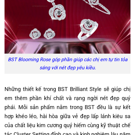
BST Blooming Rose góp phần giúp các chị em tự tin tỏa
sáng với nét đẹp yêu kiều.
Những thiết kế trong BST Brilliant Style sẽ giúp chị
em thêm phần khí chất và rạng ngời nét đẹp quý
phái. Mỗi sản phẩm nằm trong BST đều là sự kết
hợp khéo léo, hài hòa giữa vẻ đẹp lấp lánh kiêu sa
của chất liệu kim cương quý hiếm cùng kỹ thuật chế
tác Cluster Setting đỉnh cao và kinh nghiệm lâu năm