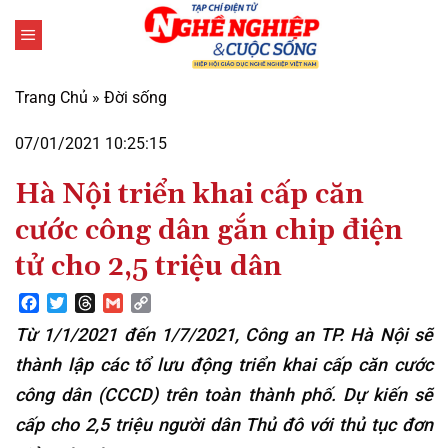
Bỏ
qua
nội
dung
Trang Chủ
»
Đời sống
07/01/2021 10:25:15
Hà Nội triển khai cấp căn
cước công dân gắn chip điện
tử cho 2,5 triệu dân
Facebook
Twitter
Threads
Gmail
Copy
Link
Từ 1/1/2021 đến 1/7/2021, Công an TP. Hà Nội sẽ
thành lập các tổ lưu động triển khai cấp căn cước
công dân (CCCD) trên toàn thành phố. Dự kiến sẽ
cấp cho 2,5 triệu người dân Thủ đô với thủ tục đơn