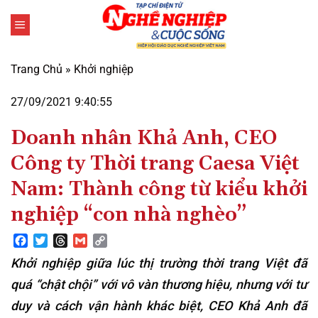
Bỏ
qua
nội
dung
Trang Chủ
»
Khởi nghiệp
27/09/2021 9:40:55
Doanh nhân Khả Anh, CEO
Công ty Thời trang Caesa Việt
Nam: Thành công từ kiểu khởi
nghiệp “con nhà nghèo”
Facebook
Twitter
Threads
Gmail
Copy
Link
Khởi nghiệp giữa lúc thị trường thời trang Việt đã
quá “chật chội” với vô vàn thương hiệu, nhưng với tư
duy và cách vận hành khác biệt, CEO Khả Anh đã