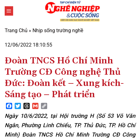
Bỏ
qua
nội
dung
Trang Chủ
»
Nhịp sống trường nghề
12/06/2022 18:10:55
Đoàn TNCS Hồ Chí Minh
Trường CĐ Công nghệ Thủ
Đức: Đoàn kết – Xung kích-
Sáng tạo – Phát triển
Facebook
Twitter
Threads
Gmail
Copy
Link
Ngày 10/6/2022, tại Hội trường H (Số 53 Võ Văn
Ngân, Phường Linh Chiểu, TP. Thủ Đức, TP. Hồ Chí
Minh) Đoàn TNCS Hồ Chí Minh Trường CĐ Công