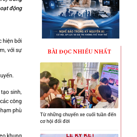
hoạt động
c hiện bởi
m, với sự
BÀI ĐỌC NHIỀU NHẤT
tuyến.
tạo sinh,
 các công
 phạm phù
Từ những chuyến xe cuối tuần đến
cơ hội đổi đời
heo khung