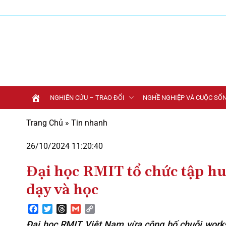
Bỏ
qua
nội
dung
NGHIÊN CỨU – TRAO ĐỔI
NGHỀ NGHIỆP VÀ CUỘC SỐ
Trang Chủ
»
Tin nhanh
26/10/2024 11:20:40
Đại học RMIT tổ chức tập hu
dạy và học
Facebook
Twitter
Threads
Gmail
Copy
Link
Đại học RMIT Việt Nam vừa công bố chuỗi worksh