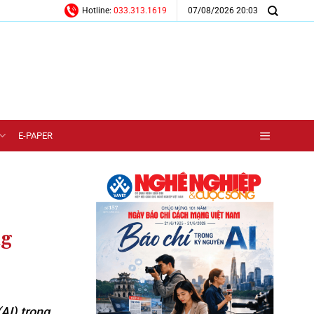
07/08/2026 20:03
Hotline:
033.313.1619
E-PAPER
ng
AI) trong