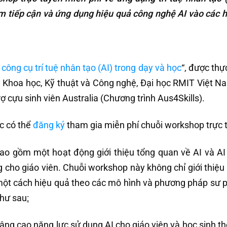
am tiếp cận và ứng dụng hiệu quả công nghệ AI vào các 
công cụ trí tuệ nhân tạo (AI) trong dạy và học
“, được thự
 Khoa học, Kỹ thuật và Công nghệ, Đại học RMIT Việt Na
rợ cựu sinh viên Australia (Chương trình Aus4Skills).
ốc có thể
đăng ký
tham gia miễn phí chuỗi workshop trực 
ao gồm một hoạt động giới thiệu tổng quan về AI và AI 
g cho giáo viên. Chuỗi workshop này không chỉ giới thiệu
 một cách hiệu quả theo các mô hình và phương pháp sư
như sau
:
g cao năng lực sử dụng AI cho giáo viên và học sinh t