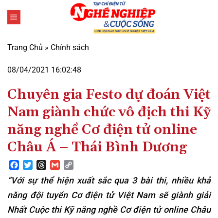
Bỏ
qua
nội
dung
Trang Chủ
»
Chính sách
08/04/2021 16:02:48
Chuyên gia Festo dự đoán Việt
Nam giành chức vô địch thi Kỹ
năng nghề Cơ điện tử online
Châu Á – Thái Bình Dương
Facebook
Twitter
Threads
Gmail
Copy
Link
“Với sự thể hiện xuất sắc qua 3 bài thi, nhiều khả
năng đội tuyển Cơ điện tử Việt Nam sẽ giành giải
Nhất Cuộc thi Kỹ năng nghề Cơ điện tử online Châu