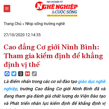
Bỏ
qua
nội
dung
Trang Chủ
»
Nhịp sống trường nghề
27/10/2020 12:14:35
Cao đẳng Cơ giới Ninh Bình:
Tham gia kiểm định để khẳng
định vị thế
Facebook
Twitter
Threads
Gmail
Copy
Link
Là điểm nhấn trong các cơ sở đào tạo
giáo dục nghề
nghiệp
, trường Cao đẳng Cơ giới Ninh Bình đã và
đang tham gia đánh giá chất lượng do Viện Đào tạo
và Phát triển nhân lực kiểm định để khẳng định vị