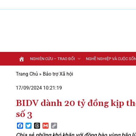
Bỏ
qua
nội
dung
NGHIÊN CỨU – TRAO ĐỔI
NGHỀ NGHIỆP VÀ CUỘC SỐ
Trang Chủ
»
Bảo trợ Xã hội
17/09/2024 10:21:19
BIDV dành 20 tỷ đồng kịp th
số 3
Facebook
Twitter
Threads
Gmail
Copy
Link
Chia sẻ những khó khăn với đồng bào vùng bão l