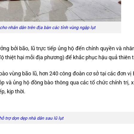
cho nhân dân trên địa bàn các tỉnh vùng ngập lụt
ưởng bởi bão, lũ trực tiếp ủng hộ đến chính quyền và nhâ
ộ thiệt hại mỗi địa phương) để khắc phục hậu quả thiên t
bào vùng bão lũ, hơn 240 công đoàn cơ sở tại các đơn vị 
p và ủng hộ đồng bào thông qua các tổ chức chính trị, x
, kịp thời.
ỗ trợ dọn dẹp nhà dân sau lũ lụt