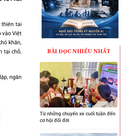
thiên tai
 vào Việt
khó khăn,
BÀI ĐỌC NHIỀU NHẤT
n tại chỗ,
lập, ngăn
Từ những chuyến xe cuối tuần đến
cơ hội đổi đời