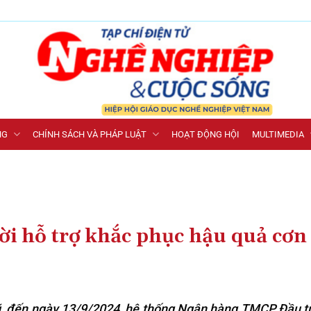
NG
CHÍNH SÁCH VÀ PHÁP LUẬT
HOẠT ĐỘNG HỘI
MULTIMEDIA
ời hỗ trợ khắc phục hậu quả cơn
ũ, đến ngày 13/9/2024, hệ thống Ngân hàng TMCP Đầu t