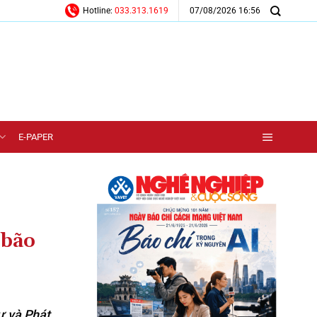
07/08/2026 16:56
Hotline:
033.313.1619
E-PAPER
 bão
ư và Phát