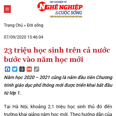
Bỏ
qua
nội
dung
Trang Chủ
»
Đời sống
07/09/2020 15:46:04
23 triệu học sinh trên cả nước
bước vào năm học mới
Facebook
Twitter
Threads
Gmail
Copy
Link
Năm học 2020 – 2021 cũng là năm đầu tiên Chương
trình giáo dục phổ thông mới được triển khai bắt đầu
từ lớp 1.
Tại Hà Nội, khoảng 2,1 triệu học sinh thủ đô đến
trường khai giảng năm học mới. Theo hướng dẫn của