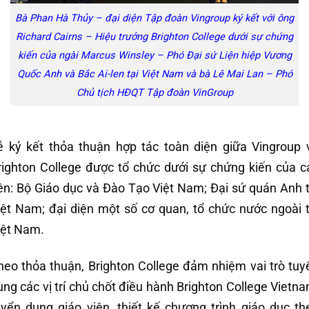
Bà Phan Hà Thủy – đại diện Tập đoàn Vingroup ký kết với ông
Richard Cairns – Hiệu trưởng Brighton College dưới sự chứng
kiến của ngài Marcus Winsley – Phó Đại sứ Liện hiệp Vương
Quốc Anh và Bắc Ai-len tại Việt Nam và bà Lê Mai Lan – Phó
Chủ tịch HĐQT Tập đoàn VinGroup
ễ ký kết thỏa thuận hợp tác toàn diện giữa Vingroup 
righton College được tổ chức dưới sự chứng kiến của c
ên: Bộ Giáo dục và Đào Tạo Việt Nam; Đại sứ quán Anh t
iệt Nam; đại diện một số cơ quan, tổ chức nước ngoài t
iệt Nam.
heo thỏa thuận, Brighton College đảm nhiệm vai trò tuy
ụng các vị trí chủ chốt điều hành Brighton College Vietna
uyển dụng giáo viên, thiết kế chương trình giáo dục th