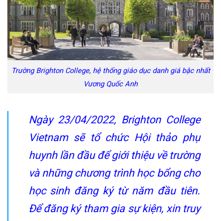
Trường Brighton College, hệ thống giáo dục danh giá bậc nhất
Vương Quốc Anh
Ngày 23/04/2022, Brighton College
Vietnam sẽ tổ chức Hội thảo phụ
huynh lần đầu để giới thiệu về trường
và những chương trình học bổng cho
học sinh đăng ký từ năm đầu tiên.
Để đăng ký tham gia sự kiện, xin truy