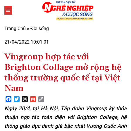
Bỏ
qua
nội
dung
Trang Chủ
»
Đời sống
21/04/2022 10:01:01
Vingroup hợp tác với
Brighton Collage mở rộng hệ
thống trường quốc tế tại Việt
Nam
Facebook
Twitter
Threads
Gmail
Copy
Link
Ngày 20/4, tại Hà Nội, Tập đoàn Vingroup ký thỏa
thuận hợp tác toàn diện với Brighton College, hệ
thống giáo dục danh giá bậc nhất Vương Quốc Anh