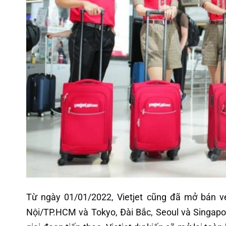
Từ ngày 01/01/2022, Vietjet cũng đã mở bán vé
Nội/TP.HCM và Tokyo, Đài Bắc, Seoul và Singapo