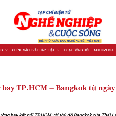
NG
CHÍNH SÁCH VÀ PHÁP LUẬT
HOẠT ĐỘNG HỘI
MULTIMEDIA
ng bay TP.HCM – Bangkok từ ngày
ường bay kết nối TP.HCM với thủ đô Bangkok của Thái Lan 