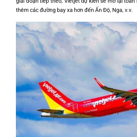
giai đoạn tiếp theo, Vietjet dự kiến sẽ mở lại t
thêm các đường bay xa hơn đến Ấn Độ, Nga, v.v.