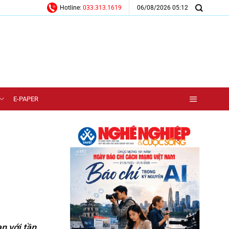
06/08/2026 05:12
Hotline:
033.313.1619
E-PAPER
với tần