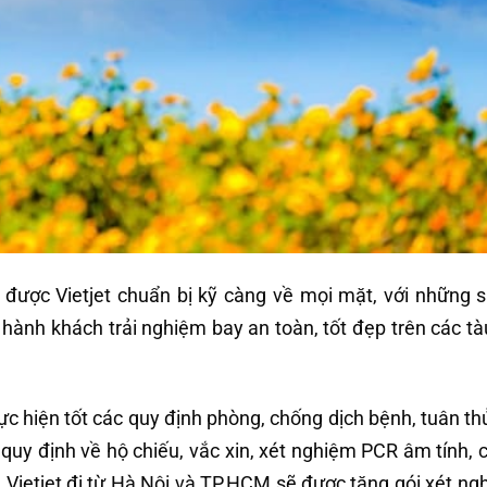
ã được Vietjet chuẩn bị kỹ càng về mọi mặt, với những
hành khách trải nghiệm bay an toàn, tốt đẹp trên các tà
c hiện tốt các quy định phòng, chống dịch bệnh, tuân th
quy định về hộ chiếu, vắc xin, xét nghiệm PCR âm tính, c
ng Vietjet đi từ Hà Nội và TP.HCM sẽ được tặng gói xét n