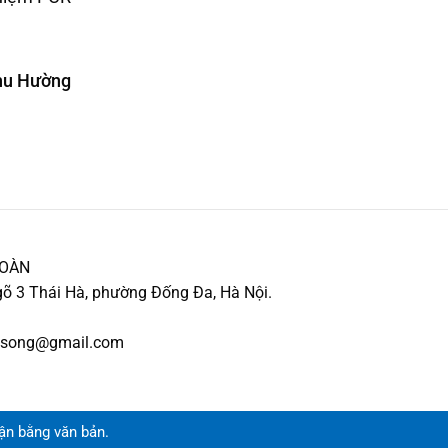
hu Hường
TOÀN
õ 3 Thái Hà, phường Đống Đa, Hà Nội.
ocsong@gmail.com
ận bằng văn bản.