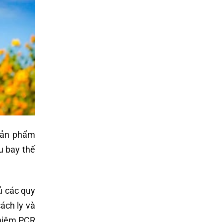
 sản phẩm
u bay thế
ủ các quy
ách ly và
ghiệm PCR