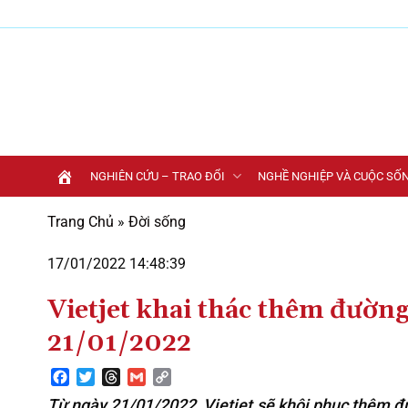
Bỏ
qua
nội
dung
NGHIÊN CỨU – TRAO ĐỔI
NGHỀ NGHIỆP VÀ CUỘC SỐ
Trang Chủ
»
Đời sống
17/01/2022 14:48:39
Vietjet khai thác thêm đườ
21/01/2022
Facebook
Twitter
Threads
Gmail
Copy
Link
Từ ngày 21/01/2022, Vietjet sẽ khôi phục thêm đ