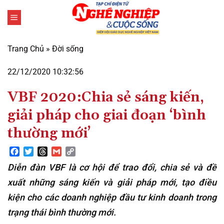
Bỏ
qua
nội
dung
Trang Chủ
»
Đời sống
22/12/2020 10:32:56
VBF 2020:Chia sẻ sáng kiến,
giải pháp cho giai đoạn ‘bình
thường mới’
Facebook
Twitter
Threads
Gmail
Copy
Link
Diễn đàn VBF là cơ hội để trao đổi, chia sẻ và đề
xuất những sáng kiến và giải pháp mới, tạo điều
kiện cho các doanh nghiệp đầu tư kinh doanh trong
trạng thái bình thường mới.