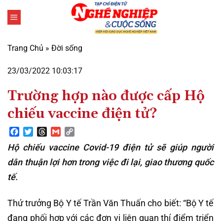
Bỏ
qua
nội
dung
Trang Chủ
»
Đời sống
23/03/2022 10:03:17
Trường hợp nào được cấp Hộ
chiếu vaccine điện tử?
Facebook
Twitter
Threads
Gmail
Copy
Link
Hộ chiếu vaccine Covid-19 điện tử sẽ giúp người
dân thuận lợi hơn trong việc đi lại, giao thương quốc
tế.
Thứ trưởng Bộ Y tế Trần Văn Thuấn cho biết: “Bộ Y tế
đang phối hợp với các đơn vị liên quan thí điểm triển