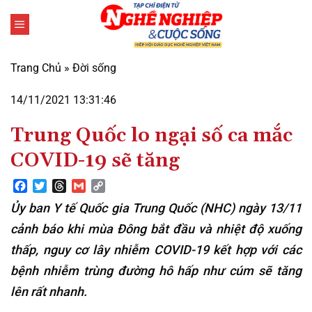
Bỏ
qua
nội
dung
Trang Chủ
»
Đời sống
14/11/2021 13:31:46
Trung Quốc lo ngại số ca mắc
COVID-19 sẽ tăng
Facebook
Twitter
Threads
Gmail
Copy
Link
Ủy ban Y tế Quốc gia Trung Quốc (NHC) ngày 13/11
cảnh báo khi mùa Đông bắt đầu và nhiệt độ xuống
thấp, nguy cơ lây nhiễm COVID-19 kết hợp với các
bệnh nhiễm trùng đường hô hấp như cúm sẽ tăng
lên rất nhanh.