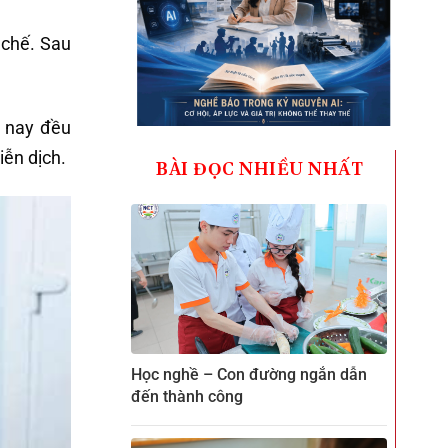
 chế. Sau
n nay đều
iễn dịch.
BÀI ĐỌC NHIỀU NHẤT
Học nghề – Con đường ngắn dẫn
đến thành công