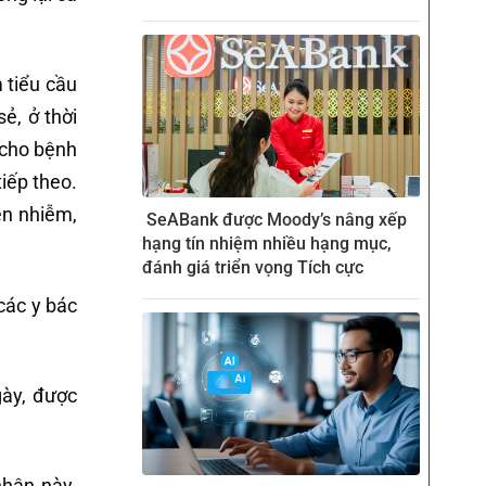
 tiểu cầu
ẻ, ở thời
ị cho bệnh
iếp theo.
ền nhiễm,
SeABank được Moody’s nâng xếp
hạng tín nhiệm nhiều hạng mục,
đánh giá triển vọng Tích cực
các y bác
gày, được
nhân này.