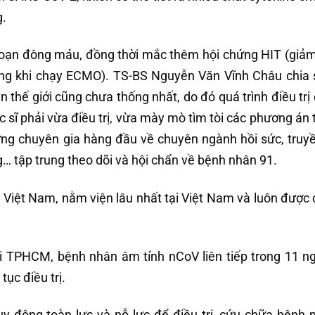
g.
 loạn đông máu, đồng thời mắc thêm hội chứng HIT (giảm
ng khi chạy ECMO). TS-BS Nguyễn Văn Vĩnh Châu chia s
ên thế giới cũng chưa thống nhất, do đó quá trình điều tr
sĩ phải vừa điều trị, vừa mày mò tìm tòi các phương án t
ững chuyên gia hàng đầu về chuyên ngành hồi sức, truy
g… tập trung theo dõi và hội chẩn về bệnh nhân 91.
 Việt Nam, nằm viện lâu nhất tại Việt Nam và luôn được 
ới TPHCM, bệnh nhân âm tính nCoV liên tiếp trong 11 n
ục điều trị.
y động toàn lực và nỗ lực để điều trị, cứu chữa bệnh 