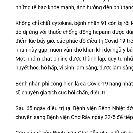
những tế bào khỏe mạnh, ảnh hưởng đến phủ tạn
Không chỉ chất cytokine, bệnh nhân 91 còn bị rối
do dị ứng với thuốc chống đông heparin được dù
điểm lúc bấy giờ, các phác đồ điều trị Covid-19 tr
nhân này gặp muôn vàn khó khăn khi đội ngũ y bác 
Một nhóm chat online được thành lập, quy tụ nh
huyết học, hô hấp, vi sinh lâm sàng, dược lâm sàn
Bệnh nhân phi công hiện là ca Covid-19 nặng nhất
sĩ, chuyên gia tích cực hội chẩn, điều trị.
Sau 65 ngày điều trị tại Bệnh viện Bệnh Nhiệt đ
chuyển sang Bệnh viện Chợ Rẫy ngày 22/5 để tiếp t
Các bác sĩ của Bệnh viện Chợ Rẫy cho biết sẽ hu