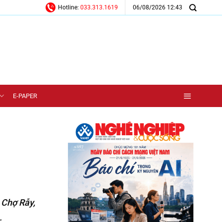
06/08/2026 12:43
Hotline:
033.313.1619
E-PAPER
 Chợ Rẫy,
.