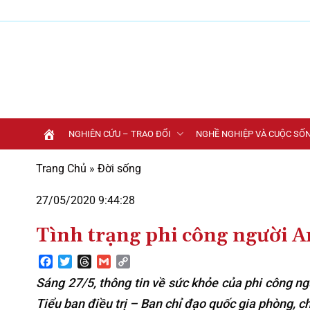
Bỏ
qua
nội
dung
NGHIÊN CỨU – TRAO ĐỔI
NGHỀ NGHIỆP VÀ CUỘC SỐ
Trang Chủ
»
Đời sống
27/05/2020 9:44:28
Tình trạng phi công người 
Facebook
Twitter
Threads
Gmail
Copy
Link
Sáng 27/5, thông tin về sức khỏe của phi công n
Tiểu ban điều trị – Ban chỉ đạo quốc gia phòng, c