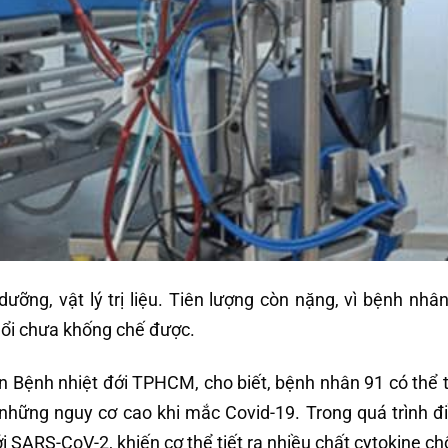
ỡng, vật lý trị liệu. Tiên lượng còn nặng, vì bệnh nhâ
ổi chưa khống chế được.
 Bệnh nhiệt đới TPHCM, cho biết, bệnh nhân 91 có thể 
những nguy cơ cao khi mắc Covid-19. Trong quá trình điề
SARS-CoV-2, khiến cơ thể tiết ra nhiều chất cytokine chố