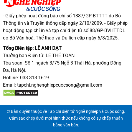
- Giấy phép hoạt động báo chí số 1387/GP-BTTTT do Bộ
Thông tin và Truyền thông cấp ngày 2/10/2009. - Giấy phép
hoạt động tạp chí in và tạp chí điện tử số 88/GP-BVHTTDL
do Bộ Văn hoá, Thể thao và Du lịch cấp ngày 6/8/2025.
Tổng Biên tập: LÊ ANH ĐẠT
Trưởng ban Điện tử: LÊ THẾ TOÀN
Tòa soạn: Số 1 ngách 3/75 Ngõ 3 Thái Hà, phường Đống
Đa, Hà Nội.
Hotline: 033.313.1619
Email:
tapchi.nghenghiepcuocsong@gmail.com
© Bản quyền thuộc về Tạp chí điện tử Nghề nghiệp và Cuộc sống.
Cấm sao chép dưới mọi hình thức nếu không có sự chấp thuận
bằng văn bản.