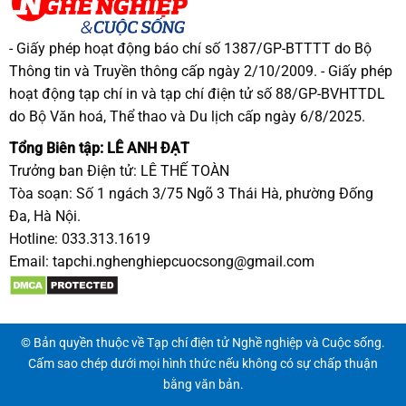
- Giấy phép hoạt động báo chí số 1387/GP-BTTTT do Bộ
Thông tin và Truyền thông cấp ngày 2/10/2009. - Giấy phép
hoạt động tạp chí in và tạp chí điện tử số 88/GP-BVHTTDL
do Bộ Văn hoá, Thể thao và Du lịch cấp ngày 6/8/2025.
Tổng Biên tập: LÊ ANH ĐẠT
Trưởng ban Điện tử: LÊ THẾ TOÀN
Tòa soạn: Số 1 ngách 3/75 Ngõ 3 Thái Hà, phường Đống
Đa, Hà Nội.
Hotline: 033.313.1619
Email:
tapchi.nghenghiepcuocsong@gmail.com
© Bản quyền thuộc về Tạp chí điện tử Nghề nghiệp và Cuộc sống.
Cấm sao chép dưới mọi hình thức nếu không có sự chấp thuận
bằng văn bản.