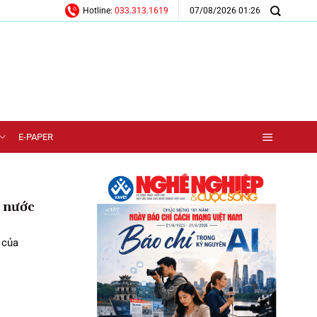
07/08/2026 01:26
Hotline:
033.313.1619
E-PAPER
 nước
 của