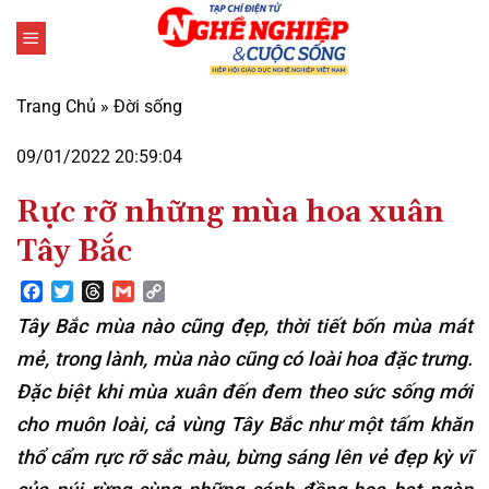
Bỏ
qua
nội
dung
Trang Chủ
»
Đời sống
09/01/2022 20:59:04
Rực rỡ những mùa hoa xuân
Tây Bắc
Facebook
Twitter
Threads
Gmail
Copy
Link
Tây Bắc mùa nào cũng đẹp, thời tiết bốn mùa mát
mẻ, trong lành, mùa nào cũng có loài hoa đặc trưng.
Đặc biệt khi mùa xuân đến đem theo sức sống mới
cho muôn loài, cả vùng Tây Bắc như một tấm khăn
thổ cẩm rực rỡ sắc màu, bừng sáng lên vẻ đẹp kỳ vĩ