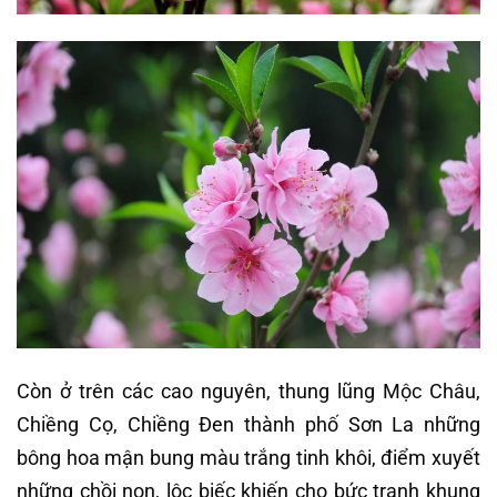
Còn ở trên các cao nguyên, thung lũng Mộc Châu,
Chiềng Cọ, Chiềng Đen thành phố Sơn La những
bông hoa mận bung màu trắng tinh khôi, điểm xuyết
những chồi non, lộc biếc khiến cho bức tranh khung