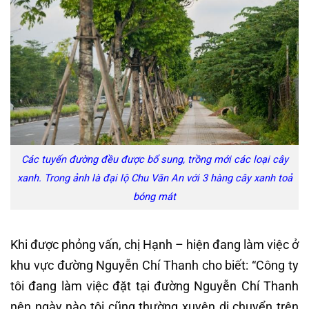
Các tuyến đường đều được bổ sung, trồng mới các loại cây
xanh. Trong ảnh là đại lộ Chu Văn An với 3 hàng cây xanh toả
bóng mát
Khi được phỏng vấn, chị Hạnh – hiện đang làm việc ở
khu vực đường Nguyễn Chí Thanh cho biết: “Công ty
tôi đang làm việc đặt tại đường Nguyễn Chí Thanh
nên ngày nào tôi cũng thường xuyên di chuyển trên