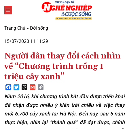
Bỏ
qua
nội
dung
Trang Chủ
»
Đời sống
15/07/2020 11:11:29
Người dân thay đổi cách nhìn
về “Chương trình trồng 1
triệu cây xanh”
Facebook
Twitter
Threads
Gmail
Copy
Link
Năm 2016, khi chương trình bắt đầu được triển khai
đã nhận được nhiều ý kiến trái chiều về việc thay
mới 6.700 cây xanh tại Hà Nội. Đến nay, sau 5 năm
thực hiện, nhìn lại “thành quả” đã đạt được, chính