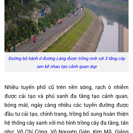
Đường bộ hành ở đường Láng được trồng mới với 3 tầng cây
xen kẽ nhau tạo cảnh quan
p
đẹ
Nhiều tuyến phố cũ trên nền sông, rạch ô nhiễm
được cải tạo và phủ xanh đa tầng tạo cảnh quan,
bóng mát, ngày càng nhiều các tuyến đường được
đầu tư cải tạo, chỉnh trang, trồng bổ sung hoàn thiện
hệ thống cây xanh với mô hình trồng cây đa tầng, tán
như: Võ Chí Công, Võ Nguyên Giáp, Kim Mã, Giảng