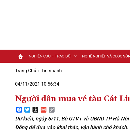
Bỏ
qua
nội
dung
NGHIÊN CỨU – TRAO ĐỔI
NGHỀ NGHIỆP VÀ CUỘC SỐ
Trang Chủ
»
Tin nhanh
04/11/2021 10:56:34
Người dân mua vé tàu Cát L
Facebook
Twitter
Threads
Gmail
Copy
Link
Dự kiến, ngày 6/11, Bộ GTVT và UBND TP Hà Nội t
Đông để đưa vào khai thác, vận hành chở khách. 