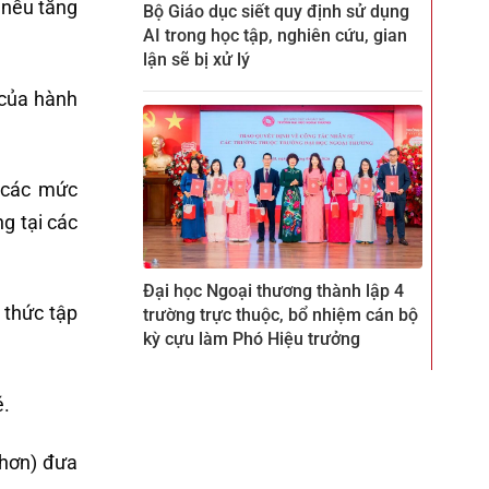
 nếu tăng
Bộ Giáo dục siết quy định sử dụng
AI trong học tập, nghiên cứu, gian
lận sẽ bị xử lý
 của hành
ó các mức
g tại các
Đại học Ngoại thương thành lập 4
 thức tập
trường trực thuộc, bổ nhiệm cán bộ
kỳ cựu làm Phó Hiệu trưởng
é.
 hơn) đưa