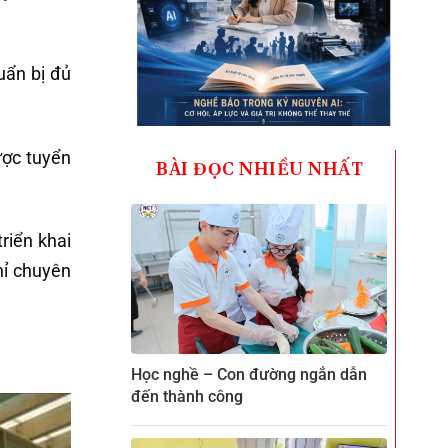
uẩn bị đủ
ược tuyển
BÀI ĐỌC NHIỀU NHẤT
riển khai
hỉ chuyên
Học nghề – Con đường ngắn dẫn
đến thành công