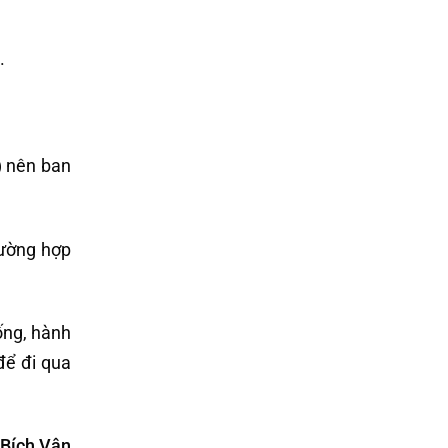
.
) nên ban
rường hợp
ống, hành
để đi qua
Bích Vân