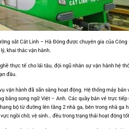
đường sắt Cát Linh – Hà Đông được chuyên gia của Công
lý, khai thác vận hành.
ghề thực tế cho lái tàu, đội ngũ nhân sự vận hành hệ th
ạn đầu.
c vụ vận hành đã sãn sàng hoạt động. Hệ thống máy bán v
ng bằng song ngữ Việt – Anh. Các quầy bán vé trực tiếp
thang bộ từ đường lên tầng 2 nhà ga, bên trong nhà ga 
u vực ngồi chờ, vệ sinh… đều trong trạng thái hoạt động tốt