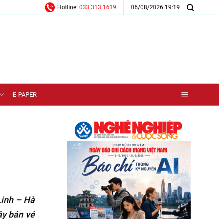
06/08/2026 19:19
Hotline:
033.313.1619
E-PAPER
Linh – Hà
ầy bán vé