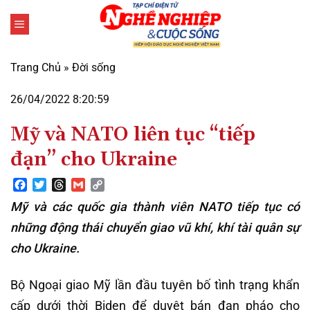
Bỏ
qua
nội
dung
Trang Chủ
»
Đời sống
26/04/2022 8:20:59
Mỹ và NATO liên tục “tiếp
đạn” cho Ukraine
Facebook
Twitter
Threads
Gmail
Copy
Link
Mỹ và các quốc gia thành viên NATO tiếp tục có
những động thái chuyển giao vũ khí, khí tài quân sự
cho Ukraine.
Bộ Ngoại giao Mỹ lần đầu tuyên bố tình trạng khẩn
cấp dưới thời Biden để duyệt bán đạn pháo cho