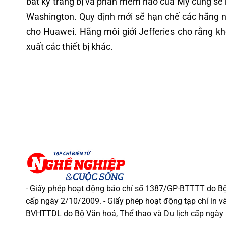
bất kỳ trang bị và phần mềm nào của Mỹ cũng sẽ
Washington. Quy định mới sẽ hạn chế các hãng nh
cho Huawei. Hãng môi giới Jefferies cho rằng k
xuất các thiết bị khác.
- Giấy phép hoạt động báo chí số 1387/GP-BTTTT do Bộ
cấp ngày 2/10/2009. - Giấy phép hoạt động tạp chí in và
BVHTTDL do Bộ Văn hoá, Thể thao và Du lịch cấp ngày