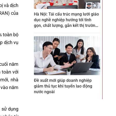
bị và dịch
-RAN) của
Hà Nội: Tái cấu trúc mạng lưới giáo
dục nghề nghiệp hướng tới tinh
gọn, chất lượng, gắn kết thị trường
lao động
% toàn bộ
ấp dịch vụ
 cuối năm
 toàn với
 mới, nhà
Đề xuất mới giúp doanh nghiệp
giảm thủ tục khi tuyển lao động
% vào năm
nước ngoài
y sử dụng