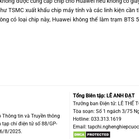
 không được cung cấp chip cho Huawei nếu không có giấ
ư TSMC xuất khẩu chip máy tính và các linh kiện cần t
hông có loại chip này, Huawei không thể làm trạm BTS 
Tổng Biên tập: LÊ ANH ĐẠT
Trưởng ban Điện tử: LÊ THẾ 
Tòa soạn: Số 1 ngách 3/75 Ng
 Thông tin và Truyền thông
Hotline: 033.313.1619
 tạp chí điện tử số 88/GP-
Email:
tapchi.nghenghiepcu
 6/8/2025.