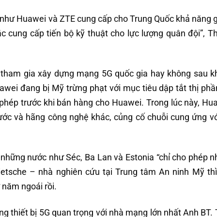
o như Huawei và ZTE cung cấp cho Trung Quốc khả năng 
c cung cấp tiến bộ kỹ thuật cho lực lượng quân đội”, T
 tham gia xây dựng mạng 5G quốc gia hay không sau k
ei đang bị Mỹ trừng phạt với mục tiêu dập tắt thị phầ
 phép trước khi bán hàng cho Huawei. Trong lúc này, Hu
ớc và hãng công nghệ khác, củng cố chuỗi cung ứng vớ
những nước như Séc, Ba Lan và Estonia “chỉ cho phép 
etsche – nhà nghiên cứu tại Trung tâm An ninh Mỹ thì
 năm ngoái rồi.
g thiết bị 5G quan trọng với nhà mạng lớn nhất Anh BT. 