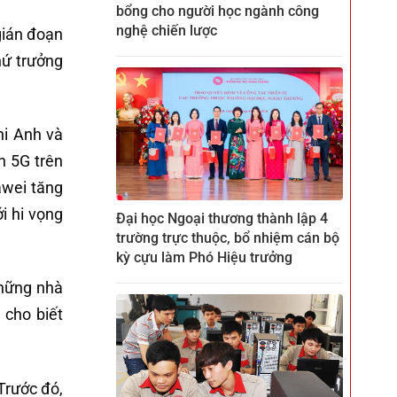
bổng cho người học ngành công
nghệ chiến lược
gián đoạn
hứ trưởng
hi Anh và
n 5G trên
awei tăng
i hi vọng
Đại học Ngoại thương thành lập 4
trường trực thuộc, bổ nhiệm cán bộ
kỳ cựu làm Phó Hiệu trưởng
những nhà
 cho biết
Trước đó,