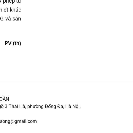
y phép từ
hiết khác
5G và sản
PV (th)
TOÀN
õ 3 Thái Hà, phường Đống Đa, Hà Nội.
ocsong@gmail.com