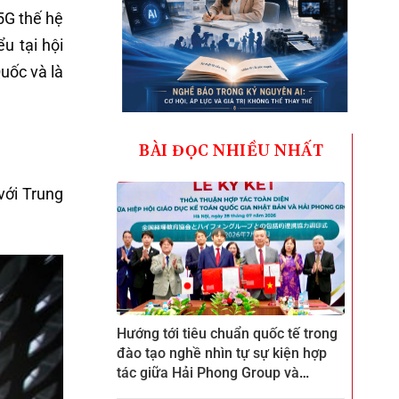
5G thế hệ
u tại hội
uốc và là
BÀI ĐỌC NHIỀU NHẤT
với Trung
Hướng tới tiêu chuẩn quốc tế trong
đào tạo nghề nhìn tự sự kiện hợp
tác giữa Hải Phong Group và
ZENKEI tại CTECH