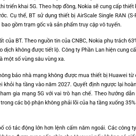
hi triển khai 5G. Theo hợp đồng, Nokia sẽ cung cấp thiết 
ớc. Cụ thể, BT sử dụng thiết bị AirScale Single RAN (S
bị bao gồm trạm gốc và sản phẩm truy cập vô tuyến.
nhất của BT. Theo nguồn tin của CNBC, Nokia phụ trách 63
ao dịch không được tiết lộ. Công ty Phần Lan hiện cung c
và một số vùng sâu vùng xa.
thông báo nhà mạng không được mua thiết bị Huawei từ
i khỏi hạ tầng vào năm 2027. Quyết định ngược lại hoàn
ham gia mạng 5G với vai trò hạn chế. Theo hướng dẫn
 trong các bộ phận không phải lõi của hạ tầng xuống 35
ố có tác động lớn hơn lệnh cấm năm ngoái. Các công t