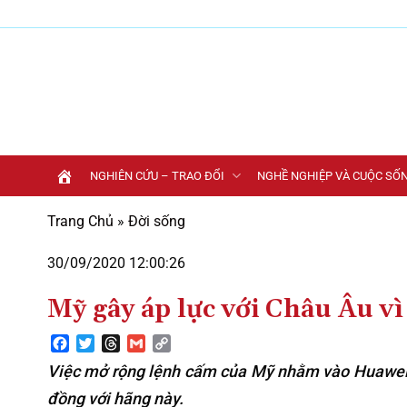
Bỏ
qua
nội
dung
NGHIÊN CỨU – TRAO ĐỔI
NGHỀ NGHIỆP VÀ CUỘC SỐ
Trang Chủ
»
Đời sống
30/09/2020 12:00:26
Mỹ gây áp lực với Châu Âu v
Facebook
Twitter
Threads
Gmail
Copy
Link
Việc mở rộng lệnh cấm của Mỹ nhằm vào Huawei k
đồng với hãng này.