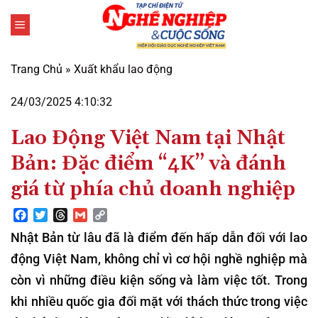
Bỏ
qua
nội
dung
Trang Chủ
»
Xuất khẩu lao động
24/03/2025 4:10:32
Lao Động Việt Nam tại Nhật
Bản: Đặc điểm “4K” và đánh
giá từ phía chủ doanh nghiệp
Facebook
Twitter
Threads
Gmail
Copy
Link
Nhật Bản từ lâu đã là điểm đến hấp dẫn đối với lao
động Việt Nam, không chỉ vì cơ hội nghề nghiệp mà
còn vì những điều kiện sống và làm việc tốt. Trong
khi nhiều quốc gia đối mặt với thách thức trong việc