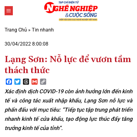
Bỏ
qua
nội
dung
Trang Chủ
»
Tin nhanh
30/04/2022 8:00:08
Lạng Sơn: Nỗ lực để vươn tầm
thách thức
Facebook
Twitter
Threads
Gmail
Copy
Link
Xác định dịch COVID-19 còn ảnh hưởng lớn đến kinh
tế và công tác xuất nhập khẩu, Lạng Sơn nỗ lực và
phấn đấu với mục tiêu: “Tiếp tục tập trung phát triển
nhanh kinh tế cửa khẩu, tạo động lực thúc đẩy tăng
trưởng kinh tế của tỉnh”.