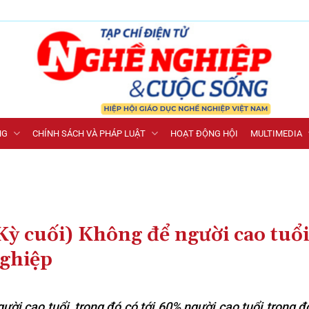
NG
CHÍNH SÁCH VÀ PHÁP LUẬT
HOẠT ĐỘNG HỘI
MULTIMEDIA
(Kỳ cuối) Không để người cao tuổi
nghiệp
ời cao tuổi, trong đó có tới 60% người cao tuổi trong độ