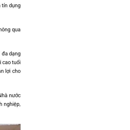
 tín dụng
thông qua
; đa dạng
i cao tuổi
n lợi cho
 Nhà nước
h nghiệp,