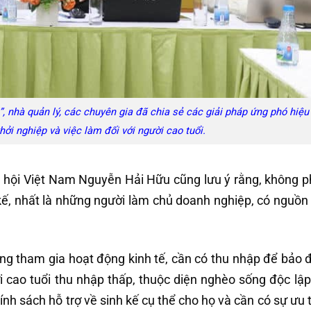
”, nhà quản lý, các chuyên gia đã chia sẻ các giải pháp ứng phó hiệu
khởi nghiệp và việc làm đối với người cao tuổi.
hội Việt Nam Nguyễn Hải Hữu cũng lưu ý rằng, không ph
 kế, nhất là những người làm chủ doanh nghiệp, có nguồn
ăng tham gia hoạt động kinh tế, cần có thu nhập để bảo
 cao tuổi thu nhập thấp, thuộc diện nghèo sống độc lập,
nh sách hỗ trợ về sinh kế cụ thể cho họ và cần có sự ưu t