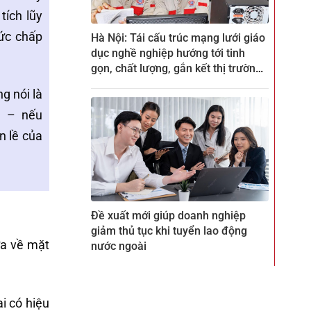
tích lũy
hức chấp
Hà Nội: Tái cấu trúc mạng lưới giáo
dục nghề nghiệp hướng tới tinh
gọn, chất lượng, gắn kết thị trường
lao động
g nói là
ớn – nếu
n lề của
Đề xuất mới giúp doanh nghiệp
giảm thủ tục khi tuyển lao động
ựa về mặt
nước ngoài
i có hiệu