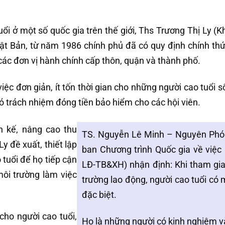
uổi ở một số quốc gia trên thế giới, Ths Trương Thị Ly (
hật Bản, từ năm 1986 chính phủ đã có quy định chính thứ
ả các đơn vị hành chính cấp thôn, quận và thành phố.
iệc đơn giản, ít tốn thời gian cho những người cao tuổi s
ó trách nhiệm đóng tiền bảo hiểm cho các hội viên.
h kế, nâng cao thu
TS. Nguyễn Lê Minh – Nguyên Phó
y đề xuất, thiết lập
ban Chương trình Quốc gia về việc
 tuổi để họ tiếp cận
LĐ-TB&XH) nhận định: Khi tham gia
ôi trường làm việc
trường lao động, người cao tuổi có mộ
đặc biệt.
cho người cao tuổi,
Họ là những người có kinh nghiệm v