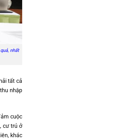
 quả, nhất
ải tất cả
 thu nhập
 đảm cuộc
 cư trú ở
iên, khác