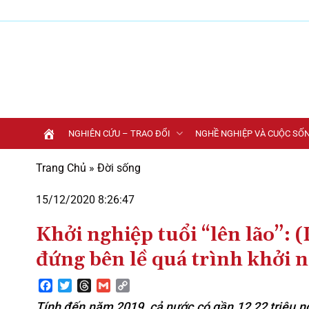
Bỏ
qua
nội
dung
NGHIÊN CỨU – TRAO ĐỔI
NGHỀ NGHIỆP VÀ CUỘC SỐ
Trang Chủ
»
Đời sống
15/12/2020 8:26:47
Khởi nghiệp tuổi “lên lão”: 
đứng bên lề quá trình khởi 
Facebook
Twitter
Threads
Gmail
Copy
Link
Tính đến năm 2019, cả nước có gần 12,22 triệu ngư