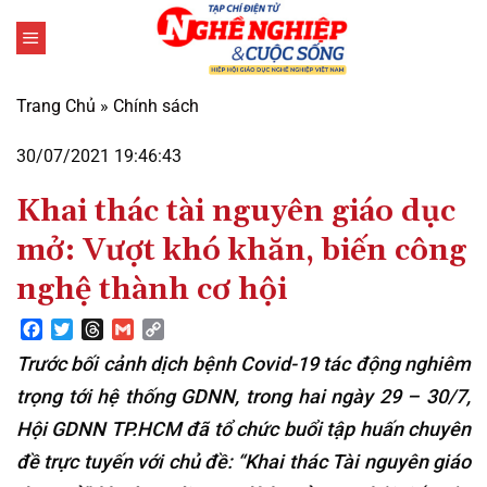
Bỏ
qua
nội
dung
Trang Chủ
»
Chính sách
30/07/2021 19:46:43
Khai thác tài nguyên giáo dục
mở: Vượt khó khăn, biến công
nghệ thành cơ hội
Facebook
Twitter
Threads
Gmail
Copy
Link
Trước bối cảnh dịch bệnh Covid-19 tác động nghiêm
trọng tới hệ thống GDNN, trong hai ngày 29 – 30/7,
Hội GDNN TP.HCM đã tổ chức buổi tập huấn chuyên
đề trực tuyến với chủ đề: “Khai thác Tài nguyên giáo